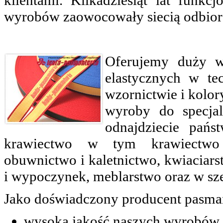
klientami. Kilkadziesiąt lat funkc
wyrobów zaowocowały siecią odbior
Oferujemy duży wy
elastycznych w tec
wzornictwie i kolor
wyroby do specjal
odnajdziecie pańs
krawiectwo w tym krawiectwo sp
obuwnictwo i kaletnictwo, kwiaciarst
i wypoczynek, meblarstwo oraz w sz
Jako doświadczony producent pasman
wysoką jakość naszych wyrobów