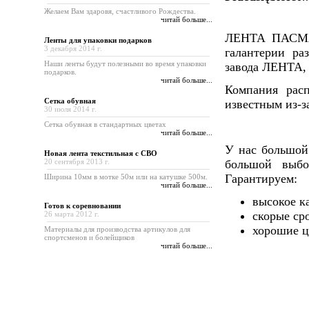
Желаем Вам здаровя, счастливого Рождества.
читай больше...
ЛЕНТА ПАСМАН
Ленты для упаковки подарков
3 декабря 2014 г.
галантерии ра
Наши ленты будут полезными во время упаковки
завода ЛЕНТА, а
подарков.
читай больше...
Компания рас
Сетка обувная
известным из-з
30 июля 2014 г.
Сетка обувная в стандартных цветах
читай больше...
У нас большой
Новая лента текстильная с СВО
20 сентября 2013 г.
большой выбо
Гарантируем:
Ширина 10мм в мотке 50м или на катушке 500м.
читай больше...
высокое к
Готов к cоревновании
скорые ср
26 марта 2012 г.
хорошие ц
Материалы для производства артикулов для
спортсменов и болейщиков
читай больше...