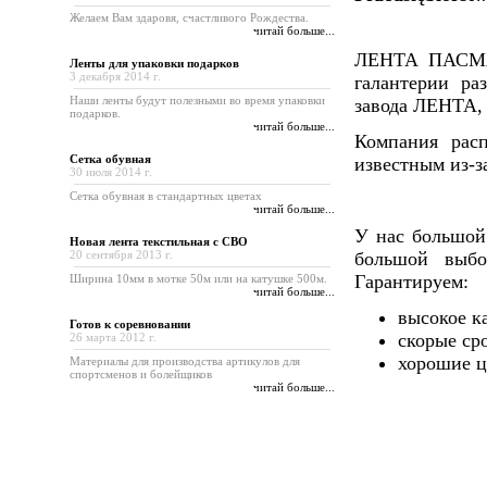
Желаем Вам здаровя, счастливого Рождества.
читай больше...
ЛЕНТА ПАСМАН
Ленты для упаковки подарков
3 декабря 2014 г.
галантерии ра
Наши ленты будут полезными во время упаковки
завода ЛЕНТА, а
подарков.
читай больше...
Компания рас
Сетка обувная
известным из-з
30 июля 2014 г.
Сетка обувная в стандартных цветах
читай больше...
У нас большой
Новая лента текстильная с СВО
20 сентября 2013 г.
большой выбо
Гарантируем:
Ширина 10мм в мотке 50м или на катушке 500м.
читай больше...
высокое к
Готов к cоревновании
скорые ср
26 марта 2012 г.
хорошие ц
Материалы для производства артикулов для
спортсменов и болейщиков
читай больше...