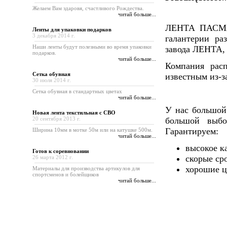
Желаем Вам здаровя, счастливого Рождества.
читай больше...
ЛЕНТА ПАСМАН
Ленты для упаковки подарков
3 декабря 2014 г.
галантерии ра
Наши ленты будут полезными во время упаковки
завода ЛЕНТА, а
подарков.
читай больше...
Компания рас
Сетка обувная
известным из-з
30 июля 2014 г.
Сетка обувная в стандартных цветах
читай больше...
У нас большой
Новая лента текстильная с СВО
20 сентября 2013 г.
большой выбо
Гарантируем:
Ширина 10мм в мотке 50м или на катушке 500м.
читай больше...
высокое к
Готов к cоревновании
скорые ср
26 марта 2012 г.
хорошие ц
Материалы для производства артикулов для
спортсменов и болейщиков
читай больше...