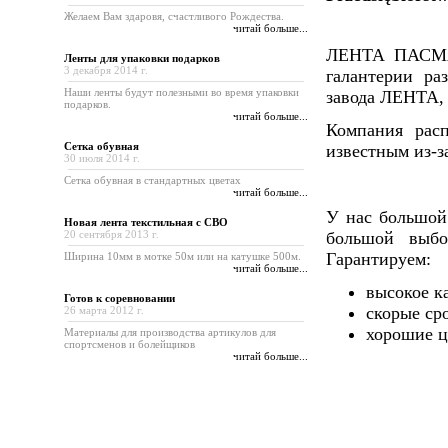
Желаем Вам здаровя, счастливого Рождества.
читай больше...
ЛЕНТА ПАСМАН
Ленты для упаковки подарков
3 декабря 2014 г.
галантерии ра
Наши ленты будут полезными во время упаковки
завода ЛЕНТА, а
подарков.
читай больше...
Компания рас
Сетка обувная
известным из-з
30 июля 2014 г.
Сетка обувная в стандартных цветах
читай больше...
У нас большой
Новая лента текстильная с СВО
20 сентября 2013 г.
большой выбо
Гарантируем:
Ширина 10мм в мотке 50м или на катушке 500м.
читай больше...
высокое к
Готов к cоревновании
скорые ср
26 марта 2012 г.
хорошие ц
Материалы для производства артикулов для
спортсменов и болейщиков
читай больше...