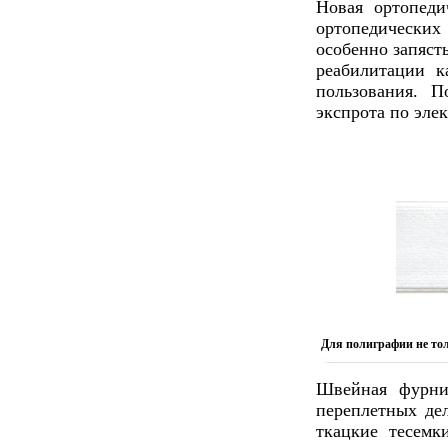
Новая ортопеди
ортопедических
особенно запяст
реабилитации к
пользования. П
экспрота по эле
Для полиграфии не то
Швейная фурни
переплетных де
ткацкие тесемк