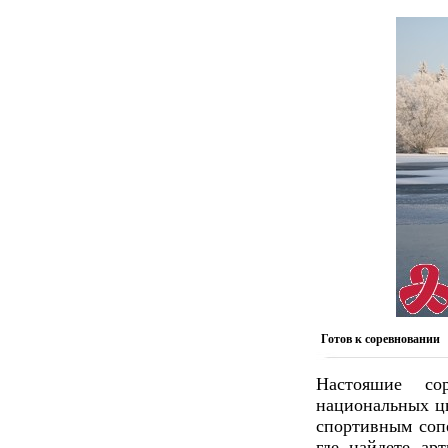
Готов к cоревновании
Настояшие со
национальных цв
спортивным соп
где найдете ар