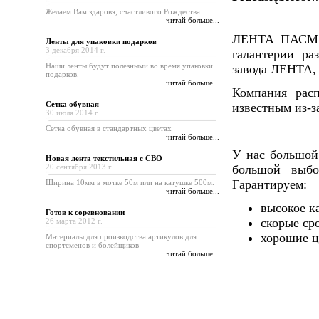
Желаем Вам здаровя, счастливого Рождества.
читай больше...
ЛЕНТА ПАСМАН
Ленты для упаковки подарков
3 декабря 2014 г.
галантерии ра
Наши ленты будут полезными во время упаковки
завода ЛЕНТА, а
подарков.
читай больше...
Компания рас
Сетка обувная
известным из-з
30 июля 2014 г.
Сетка обувная в стандартных цветах
читай больше...
У нас большой
Новая лента текстильная с СВО
20 сентября 2013 г.
большой выбо
Гарантируем:
Ширина 10мм в мотке 50м или на катушке 500м.
читай больше...
высокое к
Готов к cоревновании
скорые ср
26 марта 2012 г.
хорошие ц
Материалы для производства артикулов для
спортсменов и болейщиков
читай больше...