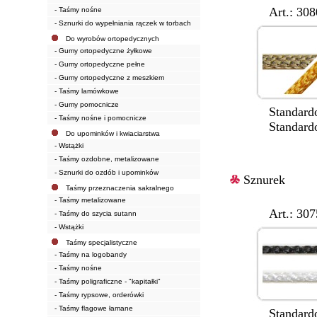
Art.: 3080
- Taśmy nośne
- Sznurki do wypełniania rączek w torbach
Do wyrobów ortopedycznych
- Gumy ortopedyczne żyłkowe
- Gumy ortopedyczne pełne
- Gumy ortopedyczne z meszkiem
- Taśmy lamówkowe
- Gumy pomocnicze
Standardowa
- Taśmy nośne i pomocnicze
Standardowe
Do upominków i kwiaciarstwa
- Wstążki
- Taśmy ozdobne, metalizowane
- Sznurki do ozdób i upominków
Sznurek
Taśmy przeznaczenia sakralnego
- Taśmy metalizowane
Art.: 3075
- Taśmy do szycia sutann
- Wstążki
Taśmy specjalistyczne
- Taśmy na logobandy
- Taśmy nośne
- Taśmy poligraficzne - "kapitałki"
- Taśmy rypsowe, orderówki
- Taśmy flagowe łamane
Standardowa