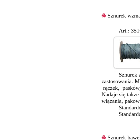
Sznurek wzma
Art.: 3516/Ø
Sznurek zapro
zastosowania
rączek, paskó
Nadaje się tak
wiązania, pakow
Standardowe 
Standardowe 
Sznurek bawe