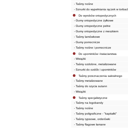
- Taśmy nośne
- Sznurki do wypełniania rączek w torbac
Do wyrobów ortopedycznych
- Gumy ortopedyczne żyłkowe
- Gumy ortopedyczne pełne
- Gumy ortopedyczne z meszkiem
- Taśmy lamówkowe
- Gumy pomocnicze
- Taśmy nośne i pomocnicze
Do upominków i kwiaciarstwa
- Wstążki
- Taśmy ozdobne, metalizowane
- Sznurki do ozdób i upominków
Taśmy przeznaczenia sakralnego
- Taśmy metalizowane
- Taśmy do szycia sutann
- Wstążki
Taśmy specjalistyczne
- Taśmy na logobandy
- Taśmy nośne
- Taśmy poligraficzne - "kapitałki"
- Taśmy rypsowe, orderówki
- Taśmy flagowe łamane