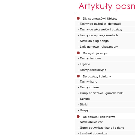
Dla sportowców i kibiców
- Taśmy do gażetów i dekoracji
- Taśmy do akcesoriów i odzieży
- Taśmy do uprzęży końskich
- Siatki do ping ponga
- Linki gumowe - ekspandery
Do wystroju wnętrz
- Taśmy firanowe
- Frędzle
- Taśmy dekoracyjne
Do odzieży i bielizny
- Taśmy tkane
- Taśmy dziane
- Gumy odzieżowe, gumokoronki
- Sznurki
- Siatki
- Rzepy
Do obuwia i kaletnictwa
- Siatki obuwnicze
- Gumy obuwnicze tkane i dziane
- Lamówki obuwnicze