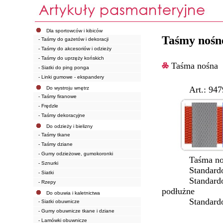
Dla sportowców i kibiców
Taśmy nośn
- Taśmy do gażetów i dekoracji
- Taśmy do akcesoriów i odzieży
- Taśmy do uprzęży końskich
Taśma nośna
- Siatki do ping ponga
- Linki gumowe - ekspandery
Art.: 9479/1
Do wystroju wnętrz
- Taśmy firanowe
- Frędzle
- Taśmy dekoracyjne
Do odzieży i bielizny
- Taśmy tkane
- Taśmy dziane
- Gumy odzieżowe, gumokoronki
Taśma nośna d
- Sznurki
Standardowe s
- Siatki
Standardowe w
- Rzepy
podłużne w r
Do obuwia i kaletnictwa
Standardowe k
- Siatki obuwnicze
- Gumy obuwnicze tkane i dziane
- Lamówki obuwnicze