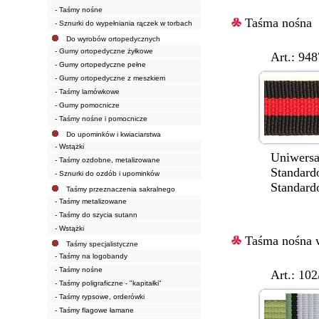
- Taśmy nośne
Taśma nośna
- Sznurki do wypełniania rączek w torbach
Do wyrobów ortopedycznych
- Gumy ortopedyczne żyłkowe
Art.: 9487/10
- Gumy ortopedyczne pełne
- Gumy ortopedyczne z meszkiem
- Taśmy lamówkowe
- Gumy pomocnicze
- Taśmy nośne i pomocnicze
Do upominków i kwiaciarstwa
- Wstążki
Uniwersalna t
- Taśmy ozdobne, metalizowane
Standardowe s
- Sznurki do ozdób i upominków
Standardowe k
Taśmy przeznaczenia sakralnego
- Taśmy metalizowane
- Taśmy do szycia sutann
- Wstążki
Taśma nośna 
Taśmy specjalistyczne
- Taśmy na logobandy
- Taśmy nośne
Art.: 102/
- Taśmy poligraficzne - "kapitałki"
- Taśmy rypsowe, orderówki
- Taśmy flagowe łamane