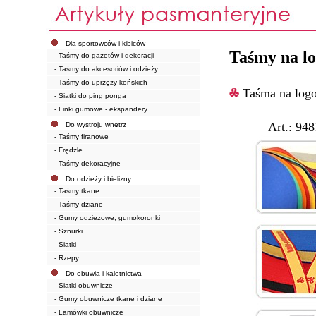
Dla sportowców i kibiców
Taśmy na l
- Taśmy do gażetów i dekoracji
- Taśmy do akcesoriów i odzieży
- Taśmy do uprzęży końskich
Taśma na logo
- Siatki do ping ponga
- Linki gumowe - ekspandery
Art.: 9481/1
Do wystroju wnętrz
- Taśmy firanowe
- Frędzle
- Taśmy dekoracyjne
Do odzieży i bielizny
- Taśmy tkane
- Taśmy dziane
- Gumy odzieżowe, gumokoronki
- Sznurki
- Siatki
- Rzepy
Do obuwia i kaletnictwa
- Siatki obuwnicze
- Gumy obuwnicze tkane i dziane
- Lamówki obuwnicze