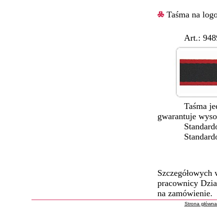
Taśma na logo
Art.: 9489/1
Taśma jednokol
gwarantuje wy
Standardowe 
Standardowe
Szczegółowych w
pracownicy Dział
na zamówienie.
Strona główn