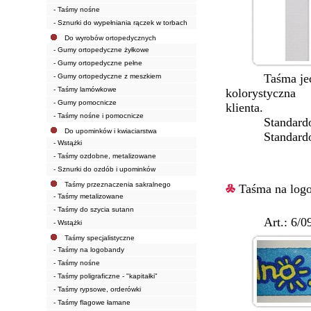
- Taśmy nośne
- Sznurki do wypełniania rączek w torbach
Do wyrobów ortopedycznych
- Gumy ortopedyczne żyłkowe
- Gumy ortopedyczne pełne
Taśma jednoko
- Gumy ortopedyczne z meszkiem
- Taśmy lamówkowe
kolorystyczna 
- Gumy pomocnicze
klienta.
- Taśmy nośne i pomocnicze
Standardowe 
Do upominków i kwiaciarstwa
Standardowe
- Wstążki
- Taśmy ozdobne, metalizowane
- Sznurki do ozdób i upominków
Taśmy przeznaczenia sakralnego
Taśma na logo
- Taśmy metalizowane
- Taśmy do szycia sutann
Art.: 6/0
- Wstążki
Taśmy specjalistyczne
- Taśmy na logobandy
- Taśmy nośne
- Taśmy poligraficzne - "kapitałki"
- Taśmy rypsowe, orderówki
- Taśmy flagowe łamane