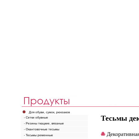
Для обуви, сумок, рюкзаков
Тесьмы де
- Сетки обувные
- Резины ткацкие, вязаные
- Окантовочные тесьмы
Декоративная
- Тесьмы ременные