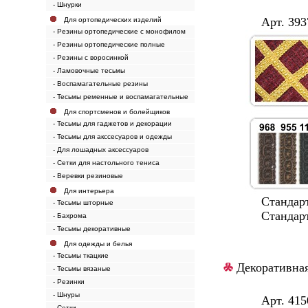
- Шнурки
Арт. 3937
Для ортопедических изделий
- Резины ортопедические с монофилом
- Резины ортопедические полные
- Резины с воросинкой
- Ламовочные тесьмы
- Воспамагательные резины
- Тесьмы ременные и воспамагательные
Для спортсменов и болейщиков
- Тесьмы для гаджетов и декорации
- Тесьмы для акссесуаров и одежды
- Для лошадных аксессуаров
- Сетки для настольного тениса
- Веревки резиновые
Для интерьера
Стандартная
- Тесьмы шторные
Стандартные 
- Бахрома
- Тесьмы декоративные
Для одежды и белья
- Тесьмы ткацкие
Декоративная
- Тесьмы вязаные
- Резинки
- Шнуры
Арт. 4150
- Сетки