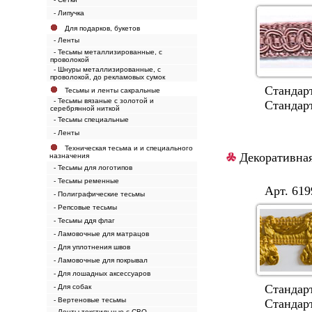
- Липучка
Для подарков, букетов
- Ленты
- Тесьмы металлизированные, с
проволокой
- Шнуры металлизированные, с
проволокой, до рекламовых сумок
Стандартная
Тесьмы и ленты сакральные
- Тесьмы вязаные с золотой и
Стандартные 
серебрянной ниткой
- Тесьмы специальные
- Ленты
Техническая тесьма и и специального
Декоративная
назначения
- Тесьмы для логотипов
- Тесьмы ременные
Арт. 6199
- Полиграфические тесьмы
- Репсовые тесьмы
- Тесьмы ддя флаг
- Ламовочные для матрацов
- Для уплотнения швов
- Ламовочные для покрывал
- Для лошадных аксессуаров
Стандартная
- Для собак
- Вертеновые тесьмы
Стандартные 
- Ленты текстильные с СВО