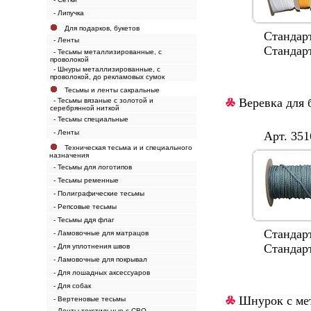
- Липучка
Для подарков, букетов
Cтандартная
- Ленты
Стандартные 
- Тесьмы металлизированные, с
проволокой
- Шнуры металлизированные, с
проволокой, до рекламовых сумок
Тесьмы и ленты сакральные
Веревка для 
- Тесьмы вязаные с золотой и
серебрянной ниткой
- Тесьмы специальные
- Ленты
Арт. 3516/Ø
Техническая тесьма и и специального
назначения
- Тесьмы для логотипов
- Тесьмы ременные
- Полиграфические тесьмы
- Репсовые тесьмы
- Тесьмы ддя флаг
Стандартнаые
- Ламовочные для матрацов
Стандартный
- Для уплотнения швов
- Ламовочные для покрывал
- Для лошадных аксессуаров
- Для собак
Шнурок с ме
- Вертеновые тесьмы
- Ленты текстильные с СВО