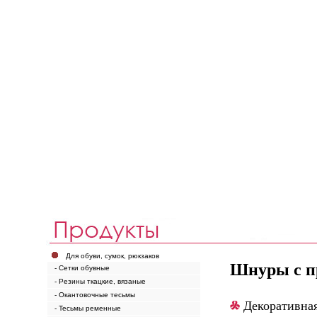
Для обуви, сумок, рюкзаков
Шнуры с п
- Сетки обувные
- Резины ткацкие, вязаные
- Окантовочные тесьмы
Декоративная
- Тесьмы ременные