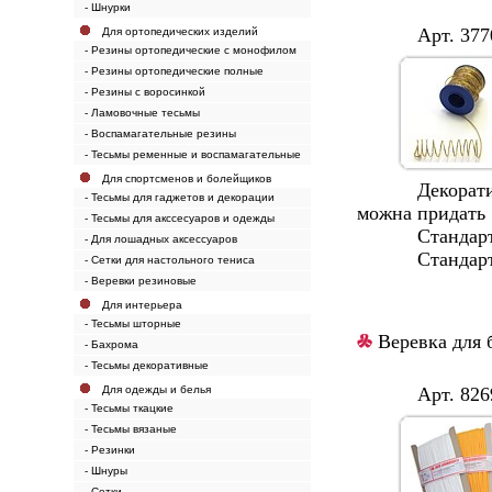
- Шнурки
Арт. 3770/
Для ортопедических изделий
- Резины ортопедические с монофилом
- Резины ортопедические полные
- Резины с воросинкой
- Ламовочные тесьмы
- Воспамагательные резины
- Тесьмы ременные и воспамагательные
Для спортсменов и болейщиков
Декоративная 
- Тесьмы для гаджетов и декорации
можна прида
- Тесьмы для акссесуаров и одежды
Cтандартная
- Для лошадных аксессуаров
Стандартные 
- Сетки для настольного тениса
- Веревки резиновые
Для интерьера
- Тесьмы шторные
Веревка для 
- Бахрома
- Тесьмы декоративные
Для одежды и белья
Арт. 8269
- Тесьмы ткацкие
- Тесьмы вязаные
- Резинки
- Шнуры
- Сетки