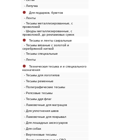
- Липучка
Для подарков, букетов
- Ленты
- Тесьмы металлизированные, с
проволокой
- Шнуры металлизированные, с
проволокой, до рекламовых сумок
Тесьмы и ленты сакральные
- Тесьмы вязаные с золотой и
серебрянной ниткой
- Тесьмы специальные
- Ленты
Техническая тесьма и и специального
назначения
- Тесьмы для логотипов
- Тесьмы ременные
- Полиграфические тесьмы
- Репсовые тесьмы
- Тесьмы ддя флаг
- Ламовочные для матрацов
- Для уплотнения швов
- Ламовочные для покрывал
- Для лошадных аксессуаров
- Для собак
- Вертеновые тесьмы
- Ленты текстильные с СВО