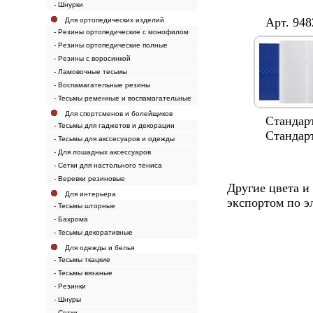
- Шнурки
Арт. 9482/30
Для ортопедических изделий
- Резины ортопедические с монофилом
- Резины ортопедические полные
- Резины с воросинкой
- Ламовочные тесьмы
- Воспамагательные резины
- Тесьмы ременные и воспамагательные
Для спортсменов и болейщиков
Стандартные 
- Тесьмы для гаджетов и декорации
Стандартные 
- Тесьмы для акссесуаров и одежды
- Для лошадных аксессуаров
- Сетки для настольного тениса
- Веревки резиновые
Другие цвета и
Для интерьера
экспортом по э
- Тесьмы шторные
- Бахрома
- Тесьмы декоративные
Для одежды и белья
- Тесьмы ткацкие
- Тесьмы вязаные
- Резинки
- Шнуры
- Сетки