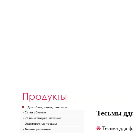
Для обуви, сумок, рюкзаков
Тесьмы дд
- Сетки обувные
- Резины ткацкие, вязаные
- Окантовочные тесьмы
Тесьма ддя ф
- Тесьмы ременные