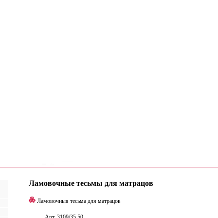
Ламовочные тесьмы для матрацов
Ламовочныя тесьма для матрацов
Арт. 3109/35,50