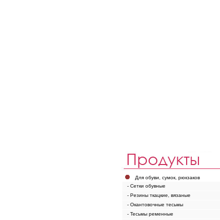
Для обуви, сумок, рюкзаков
- Сетки обувные
- Резины ткацкие, вязаные
- Окантовочные тесьмы
- Тесьмы ременные