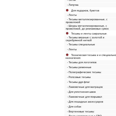
- Липучка
Для подарков, букетов
- Ленты
- Тесьмы металлизированные, с
проволокой
- Шнуры металлизированные, с
проволокой, до рекламовых сумок
Тесьмы и ленты сакральные
- Тесьмы вязаные с золотой и
серебрянной ниткой
- Тесьмы специальные
- Ленты
Техническая тесьма и и специальн
назначения
- Тесьмы для логотипов
- Тесьмы ременные
- Полиграфические тесьмы
- Репсовые тесьмы
- Тесьмы ддя флаг
- Ламовочные для матрацов
- Для уплотнения швов
- Ламовочные для покрывал
- Для лошадных аксессуаров
- Для собак
- Вертеновые тесьмы
- Ленты текстильные с СВО