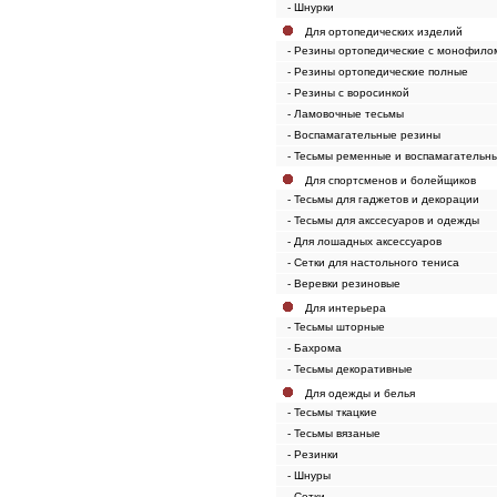
- Шнурки
Для ортопедических изделий
- Резины ортопедические с монофило
- Резины ортопедические полные
- Резины с воросинкой
- Ламовочные тесьмы
- Воспамагательные резины
- Тесьмы ременные и воспамагательн
Для спортсменов и болейщиков
- Тесьмы для гаджетов и декорации
- Тесьмы для акссесуаров и одежды
- Для лошадных аксессуаров
- Сетки для настольного тениса
- Веревки резиновые
Для интерьера
- Тесьмы шторные
- Бахрома
- Тесьмы декоративные
Для одежды и белья
- Тесьмы ткацкие
- Тесьмы вязаные
- Резинки
- Шнуры
- Сетки